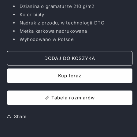
TAKE
TAKE
Dzianina o gramaturze 210 g/m2
PUSSY
PUSSY
HOME
HOME
Kolor biały
TEE
TEE
Nadruk z przodu, w technologii DTG
Metka karkowa nadrukowana
Wyhodowano w Polsce
DODAJ DO KOSZYKA
Kup teraz
📏 Tabela rozmiarów
Share