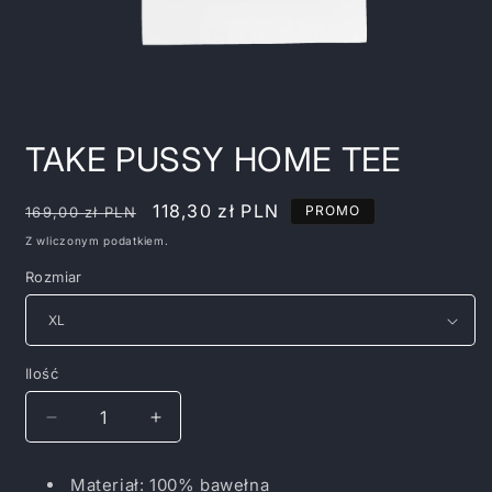
Otwórz
multimedia
TAKE PUSSY HOME TEE
1
w
oknie
modalnym
Cena
Cena
118,30 zł PLN
PROMO
169,00 zł PLN
regularna
promocyjna
Z wliczonym podatkiem.
Rozmiar
Ilość
Zmniejsz
Zwiększ
ilość
ilość
dla
dla
Materiał: 100% bawełna